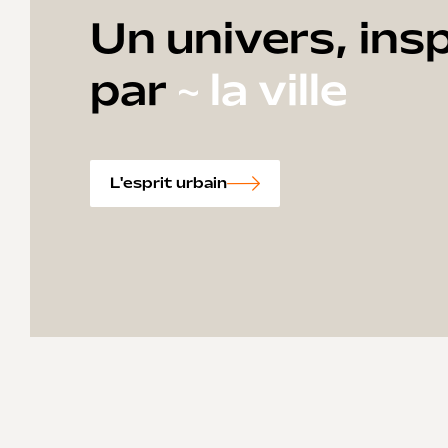
Un univers, insp
par
~ la ville
L'esprit urbain