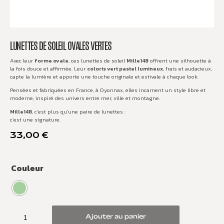
LUNETTES DE SOLEIL OVALES VERTES
Avec leur
forme ovale
, ces lunettes de soleil
Mille148
offrent une silhouette à
la fois douce et affirmée. Leur
coloris vert pastel lumineux
, frais et audacieux,
capte la lumière et apporte une touche originale et estivale à chaque look.
Pensées et fabriquées en France, à Oyonnax, elles incarnent un style libre et
moderne, inspiré des univers entre mer, ville et montagne.
Mille148
, c’est plus qu’une paire de lunettes :
c’est une signature.
33,00
€
Couleur
Ajouter au panier