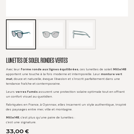
LUNETTES DE SOLEIL RONDES VERTES
Avec leur
forme ronde aux lignes équilibrées
, ces lunettes de soleil
Mille148
apportent une touche à la fois moderne et intemporelle. Leur
monture vert
mat
, douce et naturelle, évoque l’évasion et s’inscrit parfaitement dans une
tendance fraîche et contemporaine.
Leurs
verres fumés
assurent une protection solaire optimale tout en offrant
un confort visuel au quotidien.
Fabriquées en France, à Oyonnax, elles incarnent un style authentique, inspiré
des paysages entre mer, ville et montagne.
Mille148
, c’est plus qu’une paire de lunettes :
c’est une signature.
33,00
€