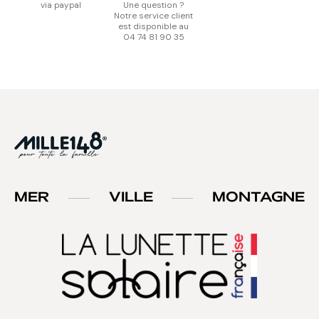
via paypal
Une question ?
Notre service client
est disponible au
04 74 81 90 35
MER
VILLE
MONTAGNE