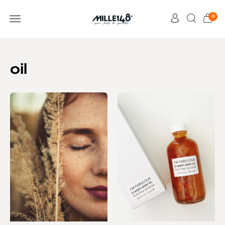
0
oil